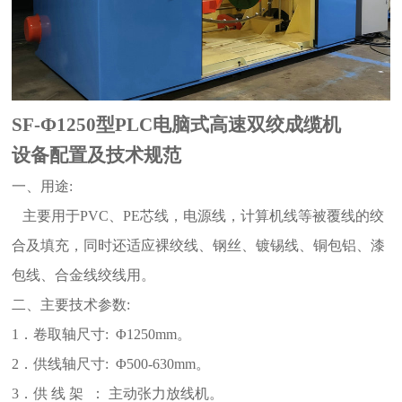
S
F
-
Ф
125
0
型PLC电脑式
高速双绞成缆
机
设备
配置及技
术
规范
一、用途
:
主要用于
PVC
、
PE
芯线，电源线，计算机线等被覆线的绞
合
及
填
充
，同时还
适应裸绞线、
钢丝、
镀锡线、铜包铝、漆
包线、合金线
绞线用
。
二、主要技术参数
:
1．
卷取轴尺寸: Φ
125
0mm。
2．
供线轴尺寸: Φ
5
00-63
0mm。
3．
供 线 架 ：
主动张力
放线机
。