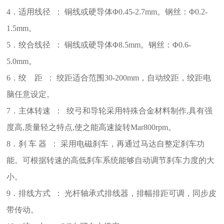
4．
适用线
径 ： 铜线或硬导体Φ0.45-2.
7
mm。
钢丝
：
Φ
0
.2
-
1
.
5
mm
。
5．绞合线径 ： 铜线或硬导体Φ8.5mm。
钢丝
：
Φ
0
.6-
5
.0
mm
。
6．绞 距 ：
绞距适合范围
3
0
-2
00
mm
，
自动绞距，绞距电
脑任意设定。
7．主体转速 ：
绞弓和导轮
采用特殊合金材料制作,具有强
度高,质量轻之特点,使之能高速旋转Mar
8
00rpm。
8．刹 车 器 ：
采用电磁刹车，
再通过
马达自整定刹车功
能。可根据转速的高低刹车系统能够自动调节刹车力度的大
小
。
9．排线方式 ：
光杆轴承式排线器，排幅排距可调，同步皮
带传动
。