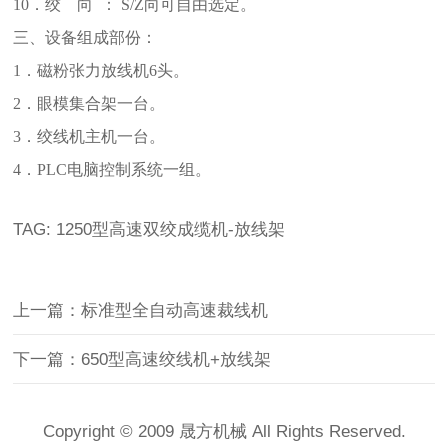
10．绞 向 ： S/Z向可自由选定。
三、设备组成部份：
1．
磁粉张力
放线机
6
头
。
2
．眼模集合架一台。
3．绞线机主机一台。
4．PLC电脑控制系统一组。
TAG:
1250型高速双绞成缆机-放线架
上一篇：标准型全自动高速裁线机
下一篇：650型高速绞线机+放线架
Copyright © 2009 晟方机械 All Rights Reserved.